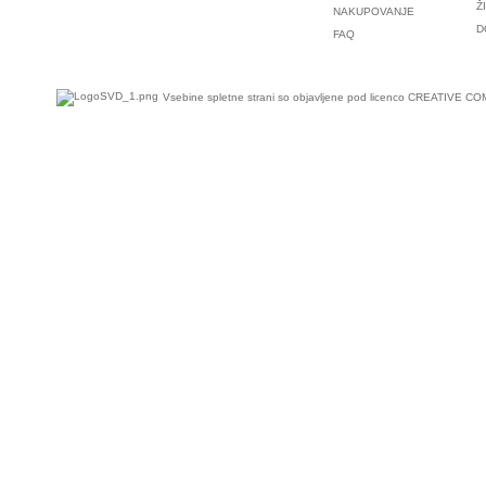
Ž
NAKUPOVANJE
D
FAQ
Vsebine spletne strani so objavljene pod licenco
CREATIVE COM