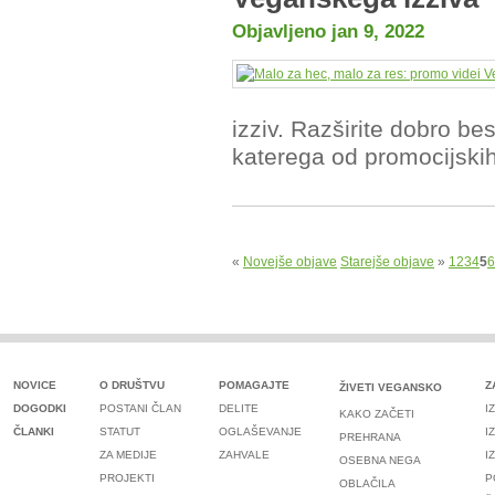
Objavljeno jan 9, 2022
izziv. Razširite dobro be
katerega od promocijskih 
«
Novejše objave
Starejše objave
»
1
2
3
4
5
6
NOVICE
O DRUŠTVU
POMAGAJTE
Z
ŽIVETI VEGANSKO
DOGODKI
POSTANI ČLAN
DELITE
I
KAKO ZAČETI
ČLANKI
STATUT
OGLAŠEVANJE
I
PREHRANA
ZA MEDIJE
ZAHVALE
I
OSEBNA NEGA
PROJEKTI
P
OBLAČILA