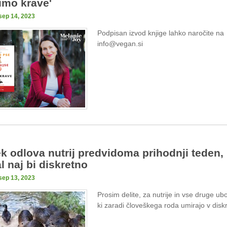
imo krave'
sep 14, 2023
Podpisan izvod knjige lahko naročite na
info@vegan.si
k odlova nutrij predvidoma prihodnji teden,
l naj bi diskretno
sep 13, 2023
Prosim delite, za nutrije in vse druge ubo
ki zaradi človeškega roda umirajo v diskr