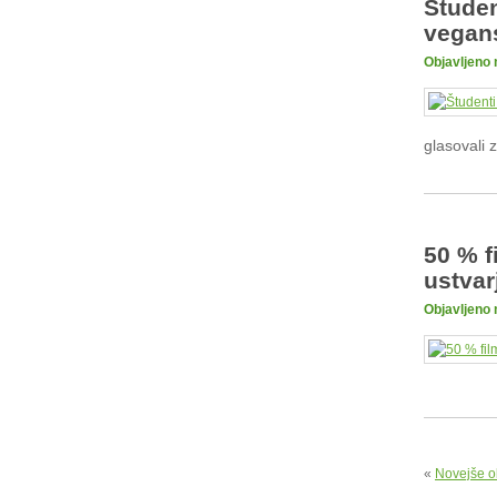
Študen
vegans
Objavljeno 
glasovali 
50 % f
ustvar
Objavljeno 
«
Novejše o