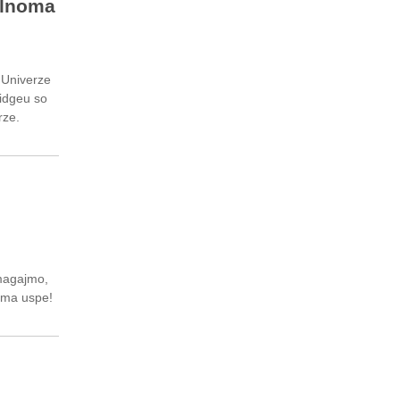
olnoma
 Univerze
idgeu so
rze.
agajmo,
jima uspe!