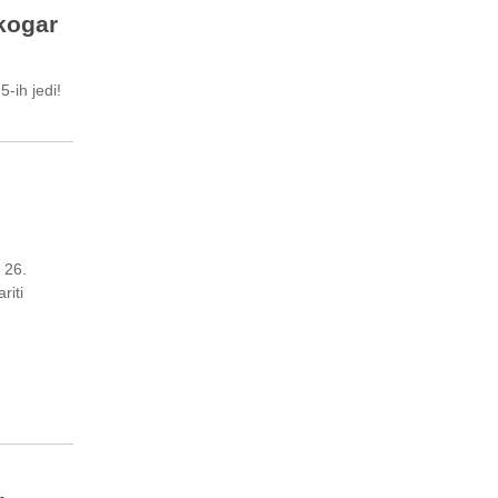
kogar
5-ih jedi!
 26.
riti