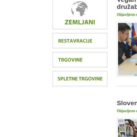
družab
Objavljeno 
Sloven
Objavljeno 