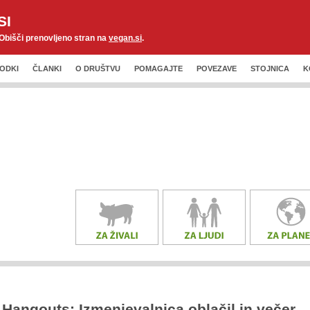
SI
 Obišči prenovljeno stran na
vegan.si
.
ODKI
ČLANKI
O DRUŠTVU
POMAGAJTE
POVEZAVE
STOJNICA
K
Hangouts: Izmenjevalnica oblačil in večer