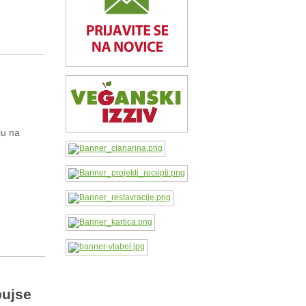
ju na
pujse