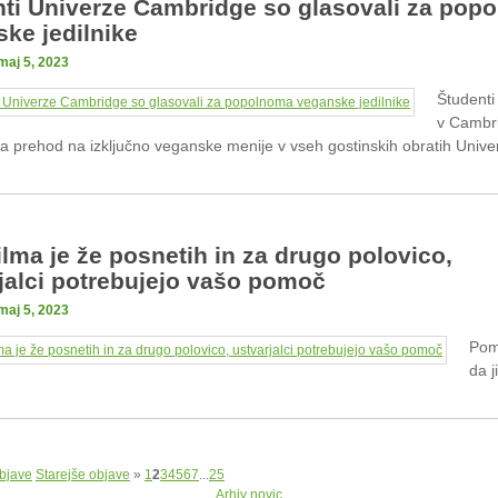
ti Univerze Cambridge so glasovali za pop
ke jedilnike
maj 5, 2023
Študenti
v Cambr
za prehod na izključno veganske menije v vseh gostinskih obratih Unive
ilma je že posnetih in za drugo polovico,
jalci potrebujejo vašo pomoč
maj 5, 2023
Pom
da 
bjave
Starejše objave
»
1
2
3
4
5
6
7
...
25
Arhiv novic